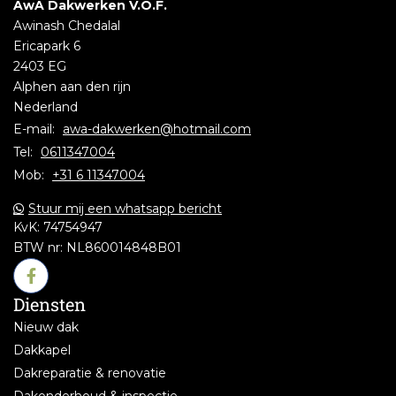
AwA Dakwerken V.O.F.
Awinash Chedalal
Ericapark 6
2403 EG
Alphen aan den rijn
Nederland
E-mail:
awa-dakwerken@hotmail.com
Tel:
0611347004
Mob:
+31 6 11347004
Stuur mij een whatsapp bericht
KvK:
74754947
BTW nr:
NL860014848B01
Diensten
Nieuw dak
Dakkapel
Dakreparatie & renovatie